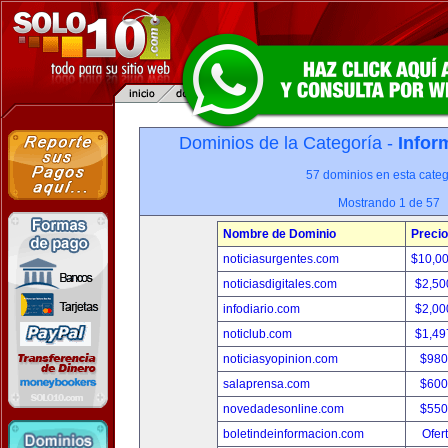
Dominios de la Categoría -
Infor
57 dominios en esta categ
Mostrando 1 de 57
Nombre de Dominio
Precio
noticiasurgentes.com
$10,0
noticiasdigitales.com
$2,50
infodiario.com
$2,00
noticlub.com
$1,49
noticiasyopinion.com
$980
salaprensa.com
$600
novedadesonline.com
$550
boletindeinformacion.com
Ofer