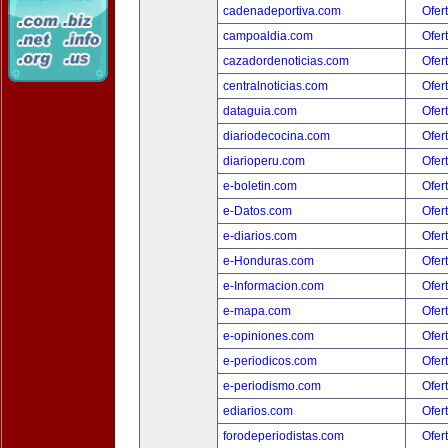
cadenadeportiva.com
Ofer
campoaldia.com
Ofer
cazadordenoticias.com
Ofer
centralnoticias.com
Ofer
dataguia.com
Ofer
diariodecocina.com
Ofer
diarioperu.com
Ofer
e-boletin.com
Ofer
e-Datos.com
Ofer
e-diarios.com
Ofer
e-Honduras.com
Ofer
e-Informacion.com
Ofer
e-mapa.com
Ofer
e-opiniones.com
Ofer
e-periodicos.com
Ofer
e-periodismo.com
Ofer
ediarios.com
Ofer
forodeperiodistas.com
Ofer