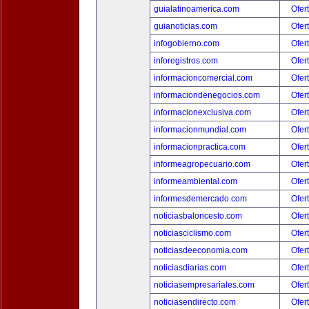
guialatinoamerica.com
Ofer
guianoticias.com
Ofer
infogobierno.com
Ofer
inforegistros.com
Ofer
informacioncomercial.com
Ofer
informaciondenegocios.com
Ofer
informacionexclusiva.com
Ofer
informacionmundial.com
Ofer
informacionpractica.com
Ofer
informeagropecuario.com
Ofer
informeambiental.com
Ofer
informesdemercado.com
Ofer
noticiasbaloncesto.com
Ofer
noticiasciclismo.com
Ofer
noticiasdeeconomia.com
Ofer
noticiasdiarias.com
Ofer
noticiasempresariales.com
Ofer
noticiasendirecto.com
Ofer