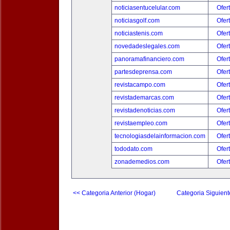
noticiasentucelular.com
Ofer
noticiasgolf.com
Ofer
noticiastenis.com
Ofer
novedadeslegales.com
Ofer
panoramafinanciero.com
Ofer
partesdeprensa.com
Ofer
revistacampo.com
Ofer
revistademarcas.com
Ofer
revistadenoticias.com
Ofer
revistaempleo.com
Ofer
tecnologiasdelainformacion.com
Ofer
tododato.com
Ofer
zonademedios.com
Ofer
<< Categoria Anterior (Hogar)
Categoria Siguient