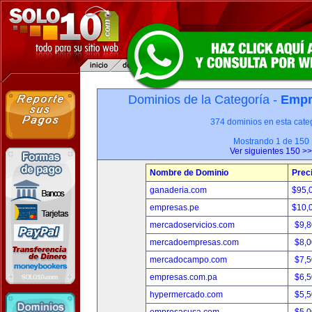
Dominios de la Categoría -
Empr
374 dominios en esta categ
Mostrando 1 de 150
Ver siguientes 150 >>
Nombre de Dominio
Prec
ganaderia.com
$95,
empresas.pe
$10,
mercadoservicios.com
$9,
mercadoempresas.com
$8,
mercadocampo.com
$7,
empresas.com.pa
$6,
hypermercado.com
$5,