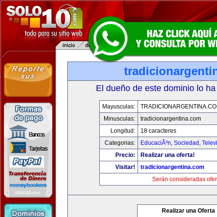
tradicionargent
El dueño de este dominio lo ha
Mayusculas:
TRADICIONARGENTINA.C
Minusculas:
tradicionargentina.com
Longitud:
18 caracteres
Categorias:
EducaciÃ³n
,
Sociedad
,
Telev
Precio:
Realizar una oferta!
Visitar!
tradicionargentina.com
Serán consideradas ofer
Realizar una Oferta