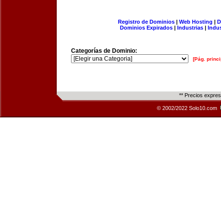
Registro de Dominios
|
Web Hosting
|
D
Dominios Expirados
|
Industrias
|
Indu
Categorías de Dominio:
[Pág. princi
** Precios expre
© 2002/2022 Solo10.com