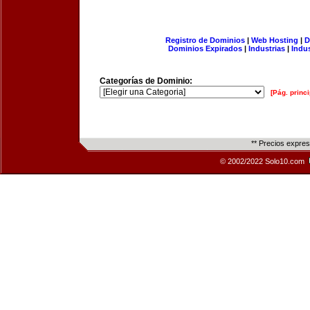
Registro de Dominios
|
Web Hosting
|
D
Dominios Expirados
|
Industrias
|
Indu
Categorías de Dominio:
[Pág. princi
** Precios expre
© 2002/2022 Solo10.com