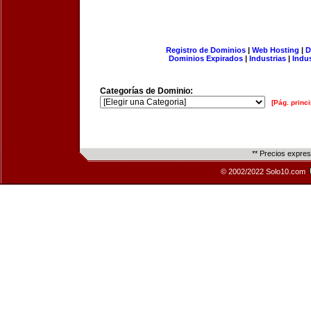
Registro de Dominios
|
Web Hosting
|
D
Dominios Expirados
|
Industrias
|
Indu
Categorías de Dominio:
[Pág. princi
** Precios expre
© 2002/2022 Solo10.com