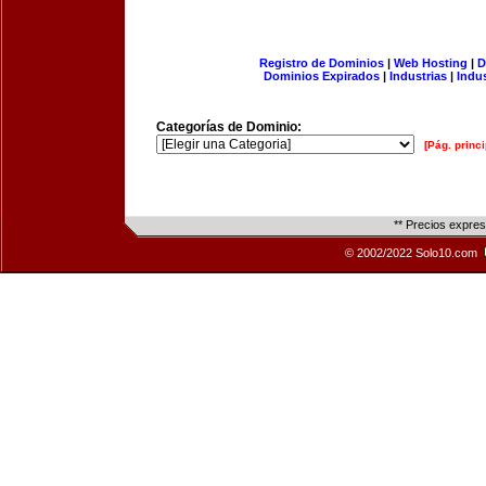
Registro de Dominios
|
Web Hosting
|
D
Dominios Expirados
|
Industrias
|
Indu
Categorías de Dominio:
[Pág. princi
** Precios expre
© 2002/2022 Solo10.com