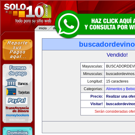
buscadordevin
Vendido!
Mayusculas:
BUSCADORDEV
Minusculas:
buscadordevinos
Longitud:
15 caracteres
Categorias:
Alimentos y Bebi
Precio:
Realizar una ofer
Visitar!
buscadordevino
Serán consideradas ofer