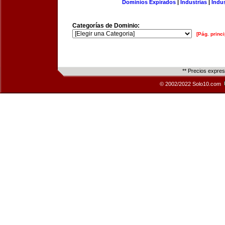
Dominios Expirados
|
Industrias
|
Indu
Categorías de Dominio:
[Pág. princi
** Precios expre
© 2002/2022 Solo10.com