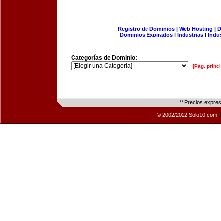
Registro de Dominios
|
Web Hosting
|
D
Dominios Expirados
|
Industrias
|
Indu
Categorías de Dominio:
[Pág. princi
** Precios expre
© 2002/2022 Solo10.com