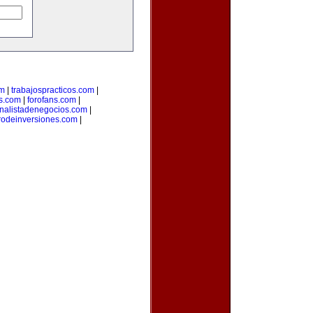
om
|
trabajospracticos.com
|
s.com
|
forofans.com
|
nalistadenegocios.com
|
rodeinversiones.com
|