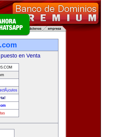
.com
 puesto en Venta
S.COM
om
ectÃ¡culos
rta!
com
tas