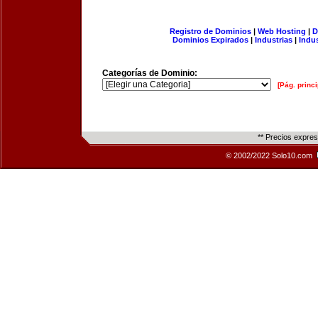
Registro de Dominios
|
Web Hosting
|
D
Dominios Expirados
|
Industrias
|
Indu
Categorías de Dominio:
[Pág. princi
** Precios expre
© 2002/2022 Solo10.com