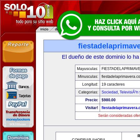
fiestadelaprimav
El dueño de este dominio lo ha
Mayusculas:
FIESTADELAPRIMAV
Minusculas:
fiestadelaprimavera.c
Longitud:
19 caracteres
Categorias:
Sociedad
,
TelevisiÃ³n
Precio:
$980.00
Visitar!
fiestadelaprimavera
Serán consideradas ofer
R