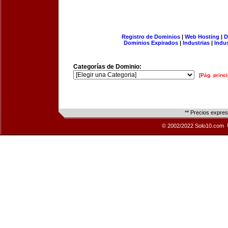
Registro de Dominios
|
Web Hosting
|
D
Dominios Expirados
|
Industrias
|
Indu
Categorías de Dominio:
[Pág. princi
** Precios expre
© 2002/2022 Solo10.com