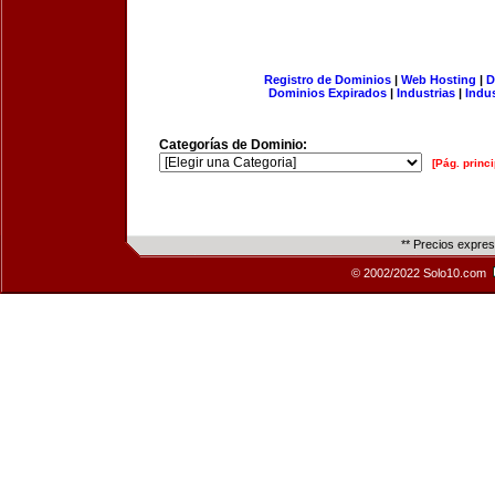
Registro de Dominios
|
Web Hosting
|
D
Dominios Expirados
|
Industrias
|
Indu
Categorías de Dominio:
[Pág. princi
** Precios expre
© 2002/2022 Solo10.com