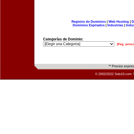
Registro de Dominios
|
Web Hosting
|
D
Dominios Expirados
|
Industrias
|
Indu
Categorías de Dominio:
[Pág. princi
** Precios expre
© 2002/2022 Solo10.com