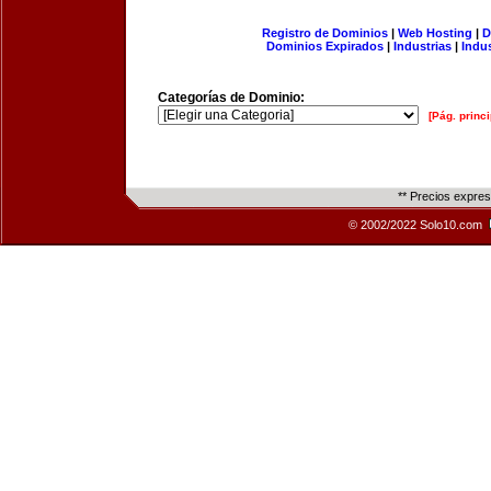
Registro de Dominios
|
Web Hosting
|
D
Dominios Expirados
|
Industrias
|
Indu
Categorías de Dominio:
[Pág. princi
** Precios expre
© 2002/2022 Solo10.com