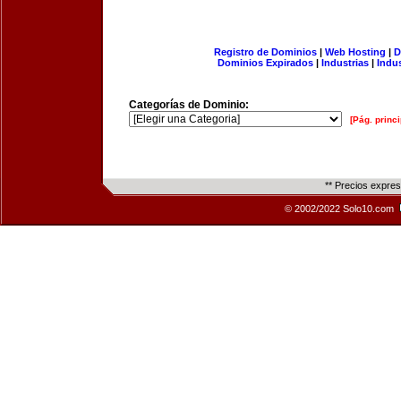
Registro de Dominios
|
Web Hosting
|
D
Dominios Expirados
|
Industrias
|
Indu
Categorías de Dominio:
[Pág. princi
** Precios expre
© 2002/2022 Solo10.com