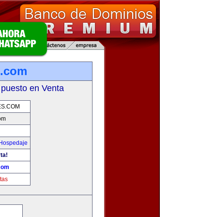
s.com
 puesto en Venta
ES.COM
om
 Hospedaje
ta!
com
tas