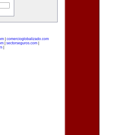
com
|
comercioglobalizado.com
om
|
sectorseguros.com
|
om
|