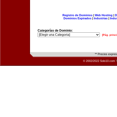
Registro de Dominios
|
Web Hosting
|
D
Dominios Expirados
|
Industrias
|
Indu
Categorías de Dominio:
[Pág. princi
** Precios expre
© 2002/2022 Solo10.com