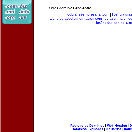
Otros dominios en venta:
cobranzaempresarial.com
|
licenciatura
tecnologiasdelainformacion.com
|
guiasanmartin.c
desfilesdemodelos.co
Registro de Dominios
|
Web Hosting
|
D
Dominios Expirados
|
Industrias
|
Indu