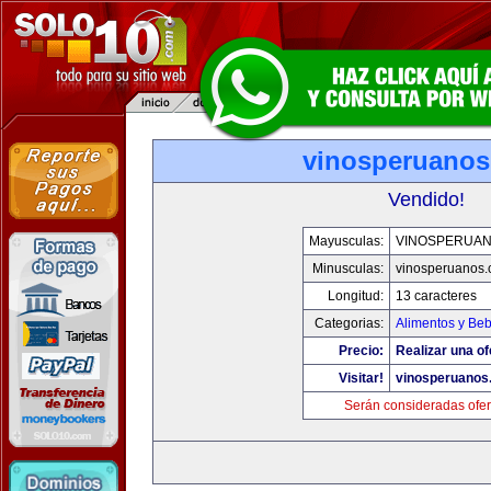
vinosperuano
Vendido!
Mayusculas:
VINOSPERUA
Minusculas:
vinosperuanos
Longitud:
13 caracteres
Categorias:
Alimentos y Be
Precio:
Realizar una of
Visitar!
vinosperuanos
Serán consideradas ofer