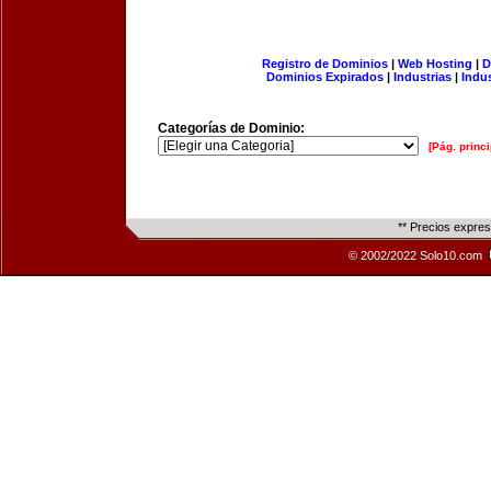
Registro de Dominios
|
Web Hosting
|
D
Dominios Expirados
|
Industrias
|
Indu
Categorías de Dominio:
[Pág. princi
** Precios expre
© 2002/2022 Solo10.com